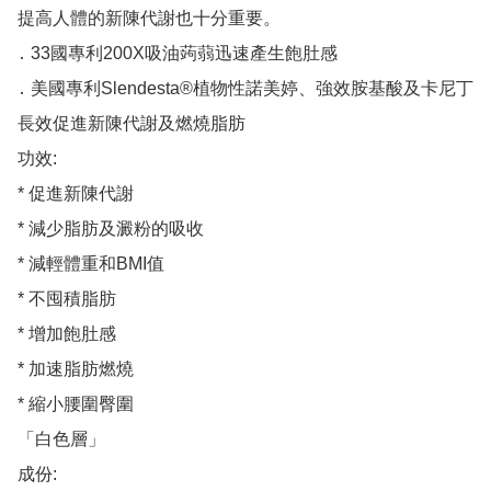
提高人體的新陳代謝也十分重要。

․ 33國專利200X吸油蒟蒻迅速產生飽肚感

․ 美國專利Slendesta®植物性諾美婷、強效胺基酸及卡尼丁

長效促進新陳代謝及燃燒脂肪

功效:

* 促進新陳代謝

* 減少脂肪及澱粉的吸收

* 減輕體重和BMI值

* 不囤積脂肪

* 增加飽肚感

* 加速脂肪燃燒

* 縮小腰圍臀圍

「白色層」

成份:
