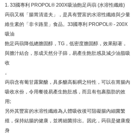
1. 33國專利 PROPOL® 200X吸油飽足蒟蒻 (水溶性纖維)

蒟蒻又稱「腸胃清道夫」，是具有豐富的水溶性纖維與少量
維生素的「非卡路里」食品。33國專利 PROPOL® - 200X 
吸油

飽足蒟蒻降低總膽固醇，TG，低密度膽固醇，效果顯著，
與膽汁結合，形成天然分子篩，易產生飽肚感及減少油脂吸
收

。

蒟蒻含有葡甘露聚醣，具多醣高黏稠之特性，可以在胃腸內
吸收水份，令用餐後易產生飽肚感，而且有包裹脂肪的效
用;

另外其豐富的水溶性纖維為人體吸收後可阻礙腸內細菌繁
殖，保持結腸的健康，並將細菌排出。因此，蒟蒻是健康瘦
身
