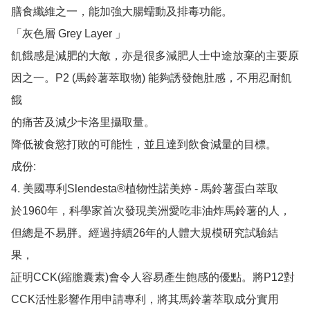
膳食纖維之一，能加強大腸蠕動及排毒功能。

「灰色層 Grey Layer 」

飢餓感是減肥的大敵，亦是很多減肥人士中途放棄的主要原
因之一。P2 (馬鈴薯萃取物) 能夠誘發飽肚感，不用忍耐飢
餓

的痛苦及減少卡洛里攝取量。

降低被食慾打敗的可能性，並且達到飲食減量的目標。

成份:

4. 美國專利Slendesta®植物性諾美婷 - 馬鈴薯蛋白萃取

於1960年，科學家首次發現美洲愛吃非油炸馬鈴薯的人，
但總是不易胖。經過持續26年的人體大規模研究試驗結
果，

証明CCK(縮膽囊素)會令人容易產生飽感的優點。將P12對
CCK活性影響作用申請專利，將其馬鈴薯萃取成分實用