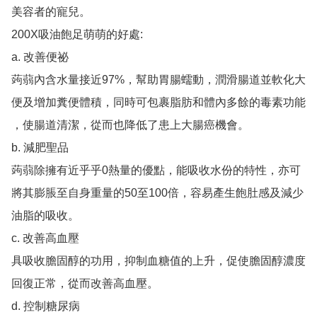
美容者的寵兒。

200X吸油飽足萌萌的好處:

a. 改善便祕

蒟蒻內含水量接近97%，幫助胃腸蠕動，潤滑腸道並軟化大
便及增加糞便體積，同時可包裹脂肪和體內多餘的毒素功能

，使腸道清潔，從而也降低了患上大腸癌機會。

b. 減肥聖品

蒟蒻除擁有近乎乎0熱量的優點，能吸收水份的特性，亦可
將其膨脹至自身重量的50至100倍，容易產生飽肚感及減少

油脂的吸收。

c. 改善高血壓

具吸收膽固醇的功用，抑制血糖值的上升，促使膽固醇濃度
回復正常，從而改善高血壓。

d. 控制糖尿病
