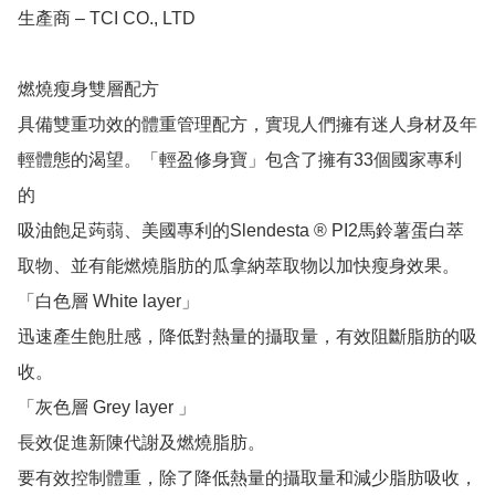
生產商 – TCI CO., LTD

燃燒瘦身雙層配方

具備雙重功效的體重管理配方，實現人們擁有迷人身材及年
輕體態的渴望。「輕盈修身寶」包含了擁有33個國家專利
的

吸油飽足蒟蒻、美國專利的Slendesta ® PI2馬鈴薯蛋白萃
取物、並有能燃燒脂肪的瓜拿納萃取物以加快瘦身效果。

「白色層 White layer」

迅速產生飽肚感，降低對熱量的攝取量，有效阻斷脂肪的吸
收。

「灰色層 Grey layer 」

長效促進新陳代謝及燃燒脂肪。

要有效控制體重，除了降低熱量的攝取量和減少脂肪吸收，