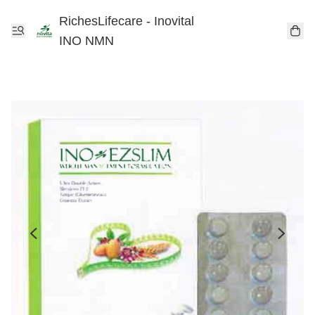
RichesLifecare - Inovital
INO NMN