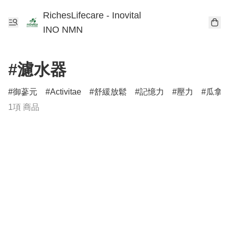
RichesLifecare - Inovital
INO NMN
#濾水器
御蔘元
Activitae
舒緩放鬆
記憶力
壓力
瓜拿
1項 商品