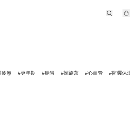
緩疲憊
更年期
腸胃
螺旋藻
心血管
防曬保濕