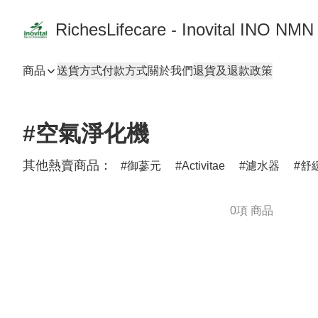
RichesLifecare - Inovital INO NMN
商品
送貨方式
付款方式
關於我們
退貨及退款政策
#空氣淨化機
其他熱賣商品：
御蔘元
Activitae
濾水器
舒
0項 商品