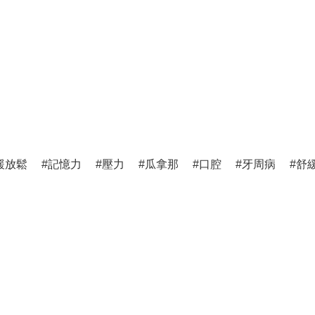
緩放鬆
記憶力
壓力
瓜拿那
口腔
牙周病
舒